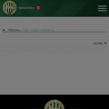
FŐOLDAL
»
TAG: VLADA KUBASSOVA
SZŰRÉS
Jegyek
FM YouTube +
Hírek