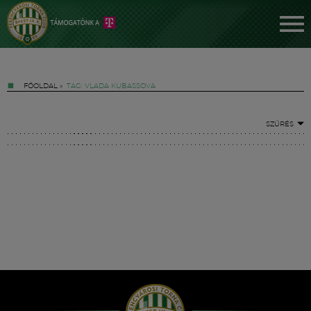
FŐOLDAL
»
TAG: VLADA KUBASSOVA
SZŰRÉS
Jegyek
FM YouTube +
Hírek