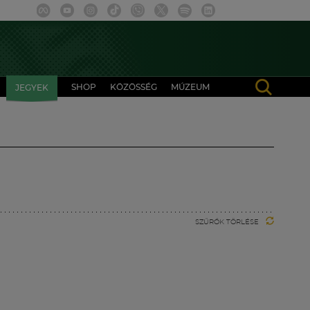
SHOP
KÖZÖSSÉG
MÚZEUM
JEGYEK
SZŰRŐK TÖRLÉSE