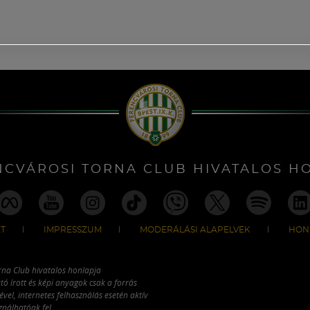
NCVÁROSI TORNA CLUB HIVATALOS H
T
IMPRESSZUM
MODERÁLÁSI ALAPELVEK
HON
rna Club hivatalos honlapja
tó írott és képi anyagok csak a forrás
vel, internetes felhasználás esetén aktív
ználhatóak fel.