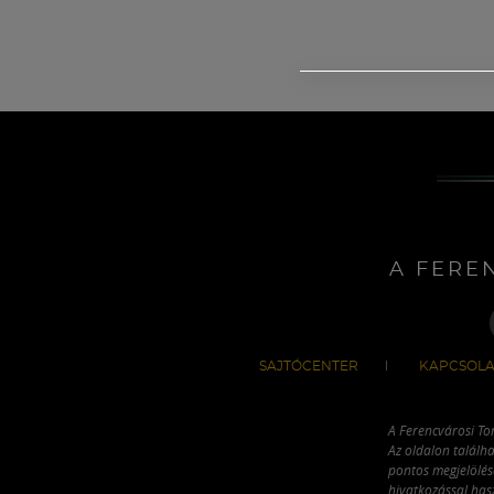
A FERE
SAJTÓCENTER
KAPCSOLA
A Ferencvárosi To
Az oldalon találha
pontos megjelölésé
hivatkozással has