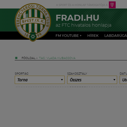
FRADI.HU
az FTC hivatalos honlapja
FM YOUTUBE +
HÍREK
LABDARÚGÁ
FŐOLDAL
»
TAG: VLADA KUBASSOVA
SPORTÁG
SZAKOSZTÁLY
DÁT
Torna
Összes
Ut