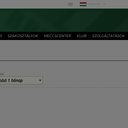
MAGYAR
S
SZAKOSZTÁLYOK
MECCSCENTER
KLUB
SZOLGÁLTATÁSOK
UM
olsó 1 hónap