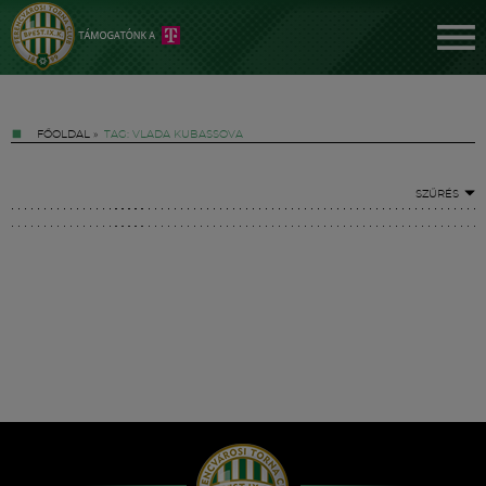
FŐOLDAL
»
TAG: VLADA KUBASSOVA
SZŰRÉS
Jegyek
FM YouTube +
Hírek