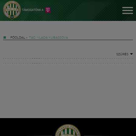
FŐOLDAL
»
TAG: VLADA KUBASSOVA
SZŰRÉS
Jegyek
FM YouTube +
Hírek