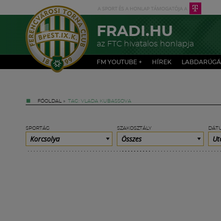
FRADI.HU
az FTC hivatalos honlapja
FM YOUTUBE +
HÍREK
LABDARÚGÁ
FŐOLDAL
»
TAG: VLADA KUBASSOVA
SPORTÁG
SZAKOSZTÁLY
DÁT
Korcsolya
Összes
Ut