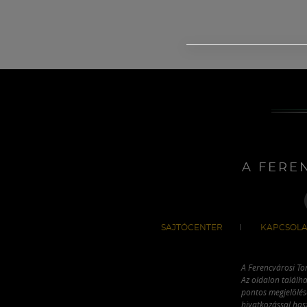
A FERE
SAJTÓCENTER
KAPCSOLA
A Ferencvárosi To
Az oldalon találha
pontos megjelölésé
hivatkozással has