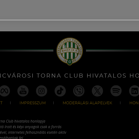
NCVÁROSI TORNA CLUB HIVATALOS H
T
IMPRESSZUM
MODERÁLÁSI ALAPELVEK
HON
rna Club hivatalos honlapja
tó írott és képi anyagok csak a forrás
vel, internetes felhasználás esetén aktív
ználhatóak fel.