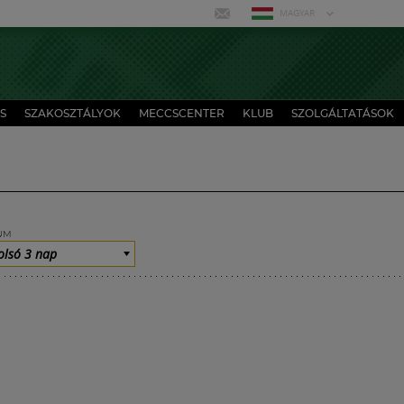
MAGYAR
S
SZAKOSZTÁLYOK
MECCSCENTER
KLUB
SZOLGÁLTATÁSOK
UM
olsó 3 nap