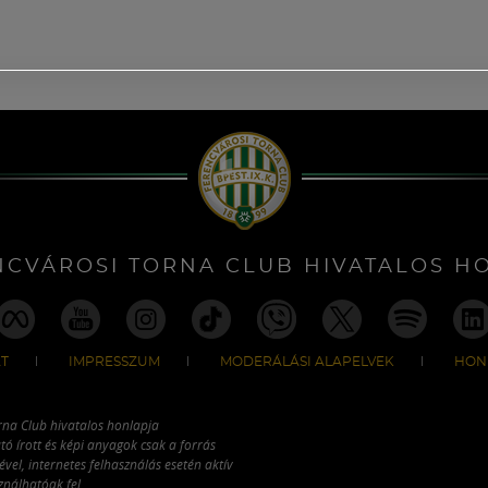
NCVÁROSI TORNA CLUB HIVATALOS H
T
IMPRESSZUM
MODERÁLÁSI ALAPELVEK
HON
rna Club hivatalos honlapja
tó írott és képi anyagok csak a forrás
vel, internetes felhasználás esetén aktív
ználhatóak fel.