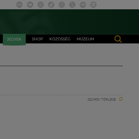
SHOP
KÖZÖSSÉG
MÚZEUM
JEGYEK
SZŰRŐK TÖRLÉSE