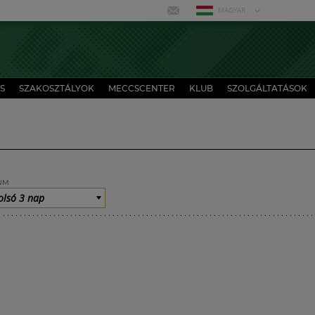
MAGYAR
S
SZAKOSZTÁLYOK
MECCSCENTER
KLUB
SZOLGÁLTATÁSOK
UM
olsó 3 nap