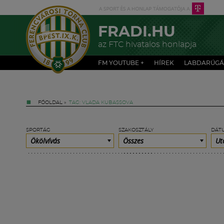
FRADI.HU
az FTC hivatalos honlapja
FM YOUTUBE +
HÍREK
LABDARÚGÁ
FŐOLDAL
»
TAG: VLADA KUBASSOVA
SPORTÁG
SZAKOSZTÁLY
DÁT
Ökölvívás
Összes
Ut