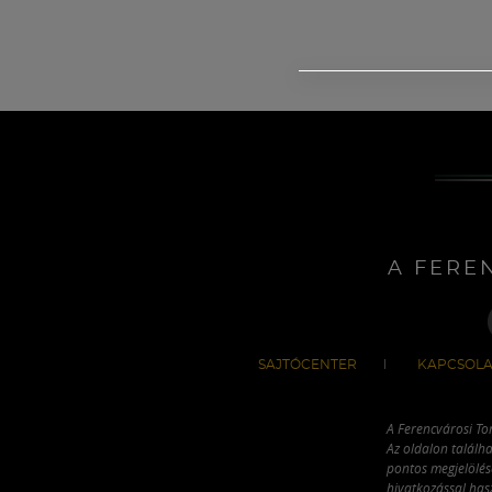
A FERE
SAJTÓCENTER
KAPCSOLA
A Ferencvárosi To
Az oldalon találha
pontos megjelölésé
hivatkozással has