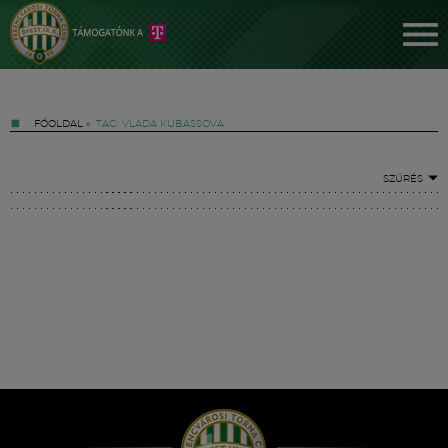
FŐOLDAL
»
TAG: VLADA KUBASSOVA
SZŰRÉS
Jegyek
FM YouTube +
Hírek