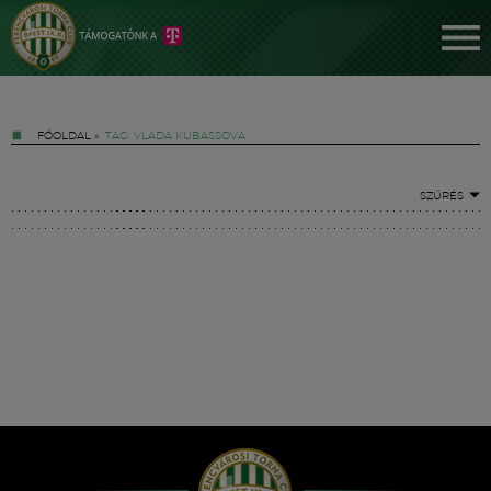
FŐOLDAL
»
TAG: VLADA KUBASSOVA
SZŰRÉS
Jegyek
FM YouTube +
Hírek