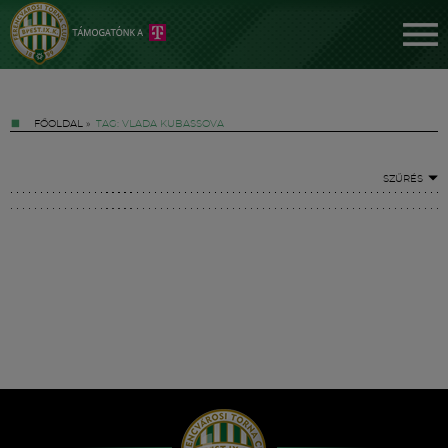
FŐOLDAL
»
TAG: VLADA KUBASSOVA
SZŰRÉS
Jegyek
FM YouTube +
Hírek