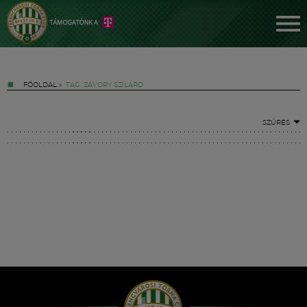
FŐOLDAL
»
TAG: ZÁVORY SZILÁRD
SZŰRÉS
Jegyek
FM YouTube +
Hírek