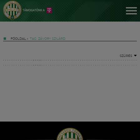
FŐOLDAL
»
TAG: ZÁVORY SZILÁRD
SZŰRÉS
Jegyek
FM YouTube +
Hírek