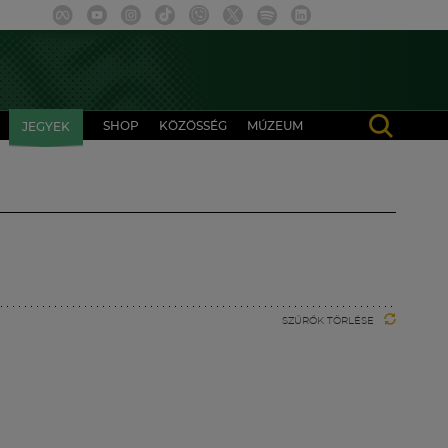
SHOP
KÖZÖSSÉG
MÚZEUM
JEGYEK
SZŰRŐK TÖRLÉSE