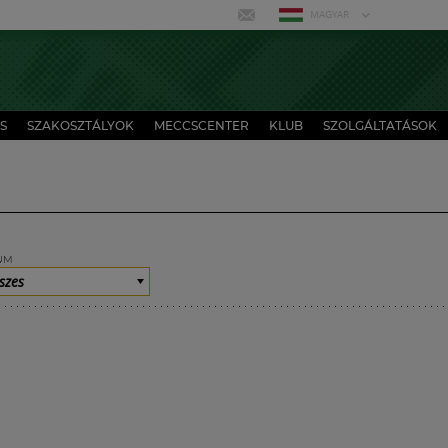
MAGYAR
S
SZAKOSZTÁLYOK
MECCSCENTER
KLUB
SZOLGÁLTATÁSOK
UM
szes