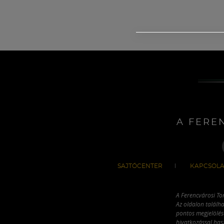
A FERE
SAJTÓCENTER
KAPCSOLA
A Ferencvárosi To
Az oldalon találha
pontos megjelölésé
hivatkozással has