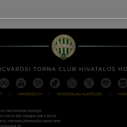
NCVÁROSI TORNA CLUB HIVATALOS H
T
IMPRESSZUM
MODERÁLÁSI ALAPELVEK
HON
rna Club hivatalos honlapja
tó írott és képi anyagok csak a forrás
vel, internetes felhasználás esetén aktív
ználhatóak fel.