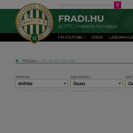
FRADI.HU
az FTC hivatalos honlapja
FM YOUTUBE +
HÍREK
LABDARÚGÁ
FŐOLDAL
»
TAG: ZÁVORY SZILÁRD
SPORTÁG
SZAKOSZTÁLY
DÁT
Atlétika
Összes
Ös