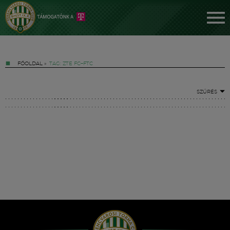
FŐOLDAL
»
TAG: ZTE FC–FTC
SZŰRÉS
Jegyek
FM YouTube +
Hírek