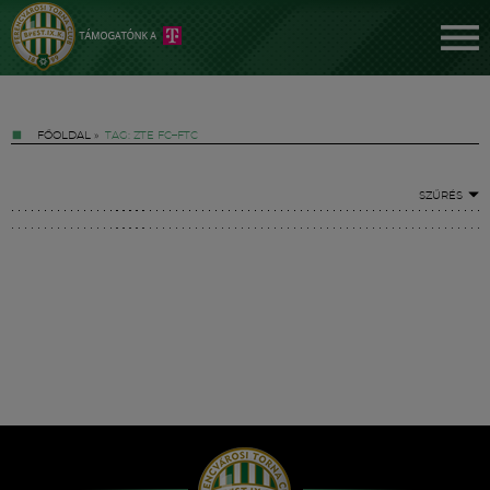
FŐOLDAL
»
TAG: ZTE FC–FTC
SZŰRÉS
Jegyek
FM YouTube +
Hírek