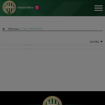
FŐOLDAL
»
TAG: ZTE FC–FTC
SZŰRÉS
Jegyek
FM YouTube +
Hírek