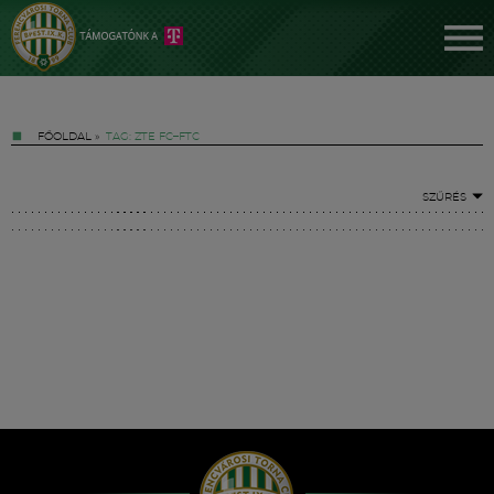
FŐOLDAL
»
TAG: ZTE FC–FTC
SZŰRÉS
Jegyek
FM YouTube +
Hírek