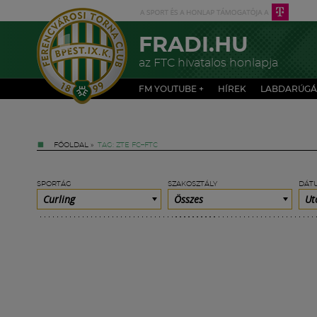
FRADI.HU
az FTC hivatalos honlapja
FM YOUTUBE +
HÍREK
LABDARÚGÁ
FŐOLDAL
»
TAG: ZTE FC–FTC
SPORTÁG
SZAKOSZTÁLY
DÁT
Curling
Összes
Ut