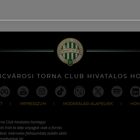
NCVÁROSI TORNA CLUB HIVATALOS H
T
IMPRESSZUM
MODERÁLÁSI ALAPELVEK
HON
rna Club hivatalos honlapja
tó írott és képi anyagok csak a forrás
vel, internetes felhasználás esetén aktív
ználhatóak fel.