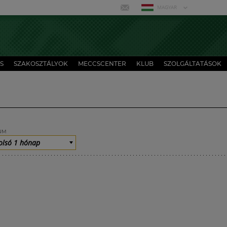
MAGYAR
S
SZAKOSZTÁLYOK
MECCSCENTER
KLUB
SZOLGÁLTATÁSOK
UM
olsó 1 hónap