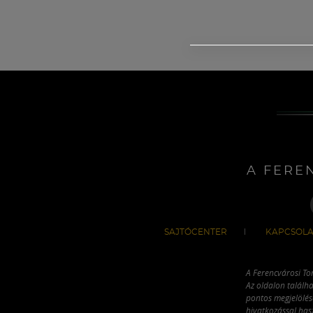
A FERE
SAJTÓCENTER
KAPCSOLA
A Ferencvárosi To
Az oldalon találha
pontos megjelölésé
hivatkozással has