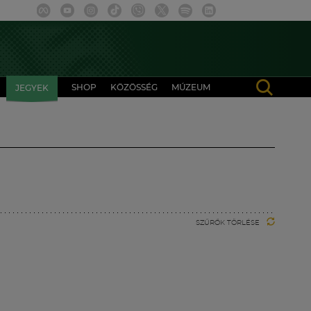
SHOP
KÖZÖSSÉG
MÚZEUM
JEGYEK
SZŰRŐK TÖRLÉSE