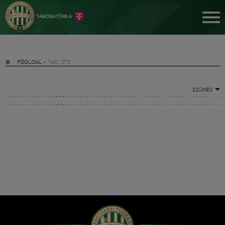
FŐOLDAL
»
TAG: ZTE
SZŰRÉS
Jegyek
FM YouTube +
Hírek