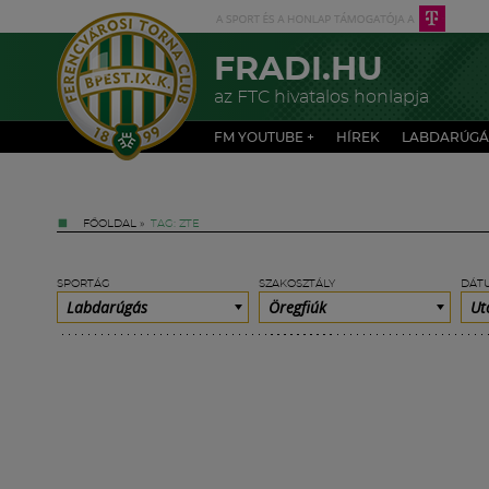
FRADI.HU
az FTC hivatalos honlapja
FM YOUTUBE +
HÍREK
LABDARÚGÁ
FŐOLDAL
»
TAG: ZTE
SPORTÁG
SZAKOSZTÁLY
DÁT
Labdarúgás
Öregfiúk
Ut