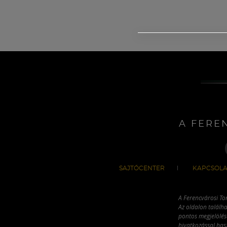
A FERE
SAJTÓCENTER
KAPCSOLA
A Ferencvárosi To
Az oldalon találha
pontos megjelölésé
hivatkozással has