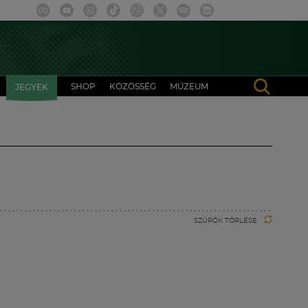
SHOP
KÖZÖSSÉG
MÚZEUM
JEGYEK
SZŰRŐK TÖRLÉSE