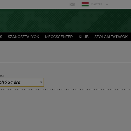
MAGYAR
S
SZAKOSZTÁLYOK
MECCSCENTER
KLUB
SZOLGÁLTATÁSOK
UM
olsó 24 óra