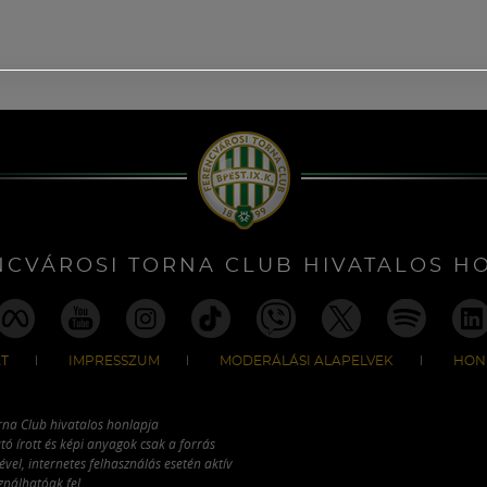
NCVÁROSI TORNA CLUB HIVATALOS H
T
IMPRESSZUM
MODERÁLÁSI ALAPELVEK
HON
rna Club hivatalos honlapja
tó írott és képi anyagok csak a forrás
vel, internetes felhasználás esetén aktív
ználhatóak fel.