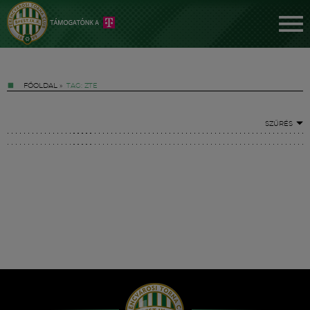
FŐOLDAL
»
TAG: ZTE
SZŰRÉS
Jegyek
FM YouTube +
Hírek