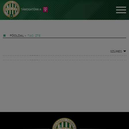
FŐOLDAL
»
TAG: ZTE
SZŰRÉS
Jegyek
FM YouTube +
Hírek