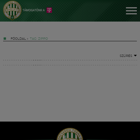
FŐOLDAL
»
TAG: ZIPPO
SZŰRÉS
Jegyek
FM YouTube +
Hírek