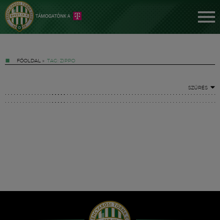
FŐOLDAL
»
TAG: ZIPPO
SZŰRÉS
Jegyek
FM YouTube +
Hírek