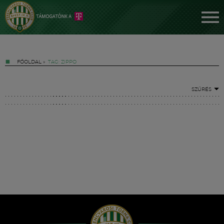
FŐOLDAL
»
TAG: ZIPPO
SZŰRÉS
Jegyek
FM YouTube +
Hírek