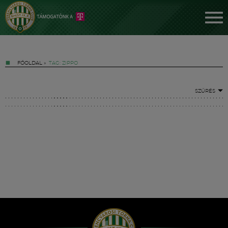
FŐOLDAL
»
TAG: ZIPPO
SZŰRÉS
Jegyek
FM YouTube +
Hírek