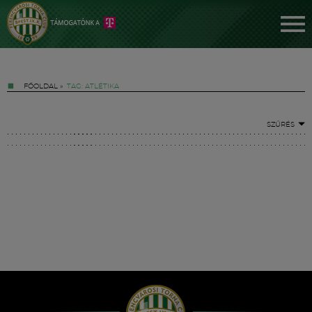
FŐOLDAL
»
TAG: ATLÉTIKA
SZŰRÉS
Jegyek
FM YouTube +
Hírek