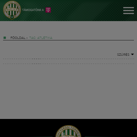
FŐOLDAL
»
TAG: ATLÉTIKA
SZŰRÉS
Jegyek
FM YouTube +
Hírek