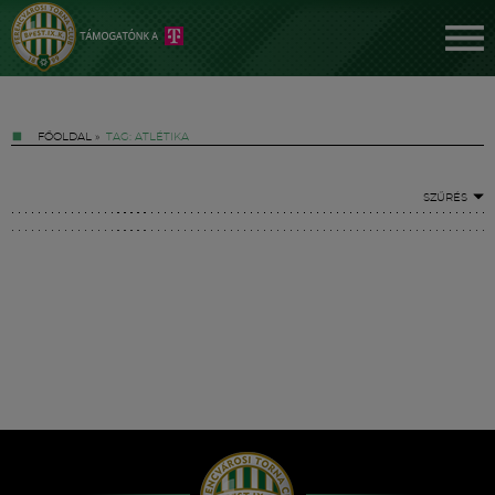
FŐOLDAL
»
TAG: ATLÉTIKA
SZŰRÉS
Jegyek
FM YouTube +
Hírek