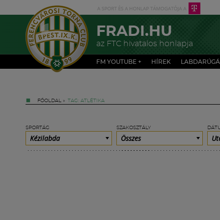
FRADI.HU
az FTC hivatalos honlapja
FM YOUTUBE +
HÍREK
LABDARÚGÁ
FŐOLDAL
»
TAG: ATLÉTIKA
SPORTÁG
SZAKOSZTÁLY
DÁT
Kézilabda
Összes
Ut