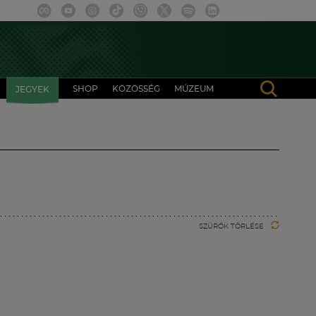
SHOP
KÖZÖSSÉG
MÚZEUM
JEGYEK
SZŰRŐK TÖRLÉSE