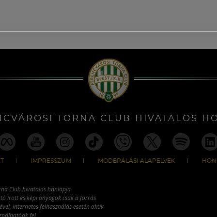
NCVÁROSI TORNA CLUB HIVATALOS H
T
IMPRESSZUM
MODERÁLÁSI ALAPELVEK
HON
rna Club hivatalos honlapja
tó írott és képi anyagok csak a forrás
vel, internetes felhasználás esetén aktív
ználhatóak fel.