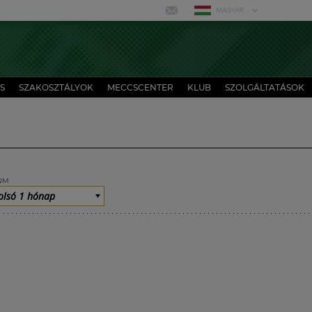
MAGYAR
S
SZAKOSZTÁLYOK
MECCSCENTER
KLUB
SZOLGÁLTATÁSOK
UM
olsó 1 hónap