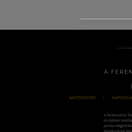
A FERE
SAJTÓCENTER
KAPCSOLA
A Ferencvárosi To
Az oldalon találha
pontos megjelölésé
hivatkozással has