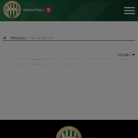
FŐOLDAL
»
TAG: ATLÉTIKA
SZŰRÉS
Jegyek
FM YouTube +
Hírek