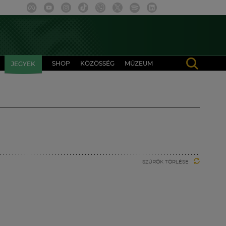
SHOP
KÖZÖSSÉG
MÚZEUM
JEGYEK
SZŰRŐK TÖRLÉSE