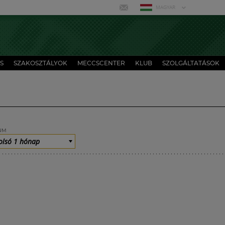
MAGYAR
S
SZAKOSZTÁLYOK
MECCSCENTER
KLUB
SZOLGÁLTATÁSOK
UM
olsó 1 hónap