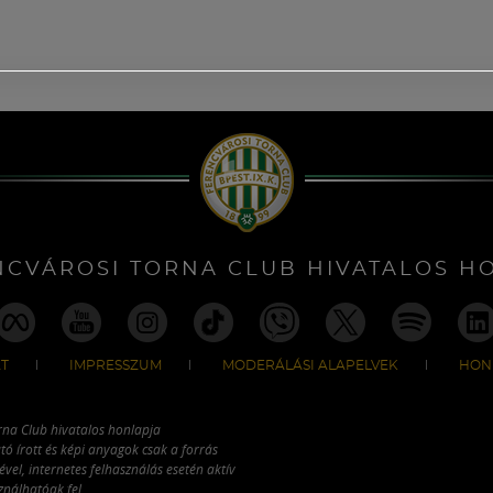
NCVÁROSI TORNA CLUB HIVATALOS H
T
IMPRESSZUM
MODERÁLÁSI ALAPELVEK
HON
rna Club hivatalos honlapja
tó írott és képi anyagok csak a forrás
vel, internetes felhasználás esetén aktív
ználhatóak fel.