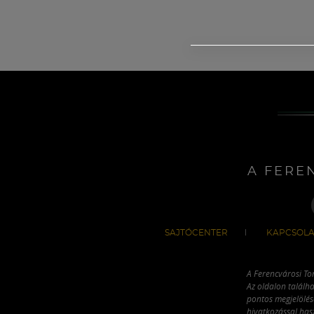
A FERE
SAJTÓCENTER
KAPCSOLA
A Ferencvárosi To
Az oldalon találha
pontos megjelölésé
hivatkozással has