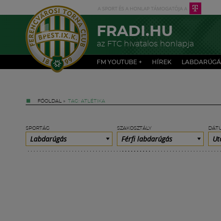
FRADI.HU
az FTC hivatalos honlapja
FM YOUTUBE +
HÍREK
LABDARÚGÁ
FŐOLDAL
»
TAG: ATLÉTIKA
SPORTÁG
SZAKOSZTÁLY
DÁT
Labdarúgás
Férfi labdarúgás
Ut