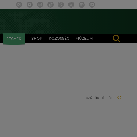
SHOP
KÖZÖSSÉG
MÚZEUM
JEGYEK
SZŰRŐK TÖRLÉSE