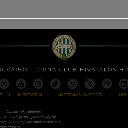
NCVÁROSI TORNA CLUB HIVATALOS H
T
IMPRESSZUM
MODERÁLÁSI ALAPELVEK
HON
rna Club hivatalos honlapja
tó írott és képi anyagok csak a forrás
vel, internetes felhasználás esetén aktív
ználhatóak fel.