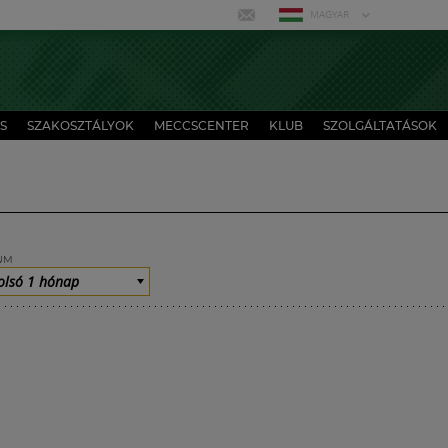
MAGYAR
S
SZAKOSZTÁLYOK
MECCSCENTER
KLUB
SZOLGÁLTATÁSOK
UM
olsó 1 hónap