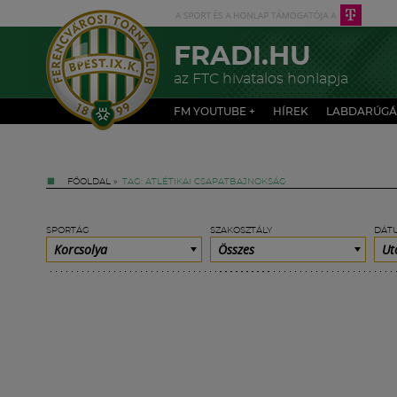
FRADI.HU
az FTC hivatalos honlapja
FM YOUTUBE +
HÍREK
LABDARÚGÁ
FŐOLDAL
»
TAG: ATLÉTIKAI CSAPATBAJNOKSÁG
SPORTÁG
SZAKOSZTÁLY
DÁT
Korcsolya
Összes
Ut