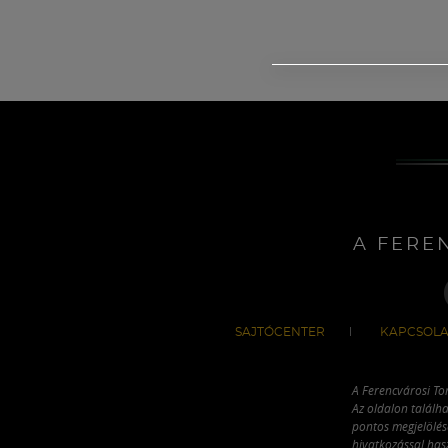
A FERE
SAJTÓCENTER
KAPCSOLA
A Ferencvárosi To
Az oldalon találha
pontos megjelölésé
hivatkozással has