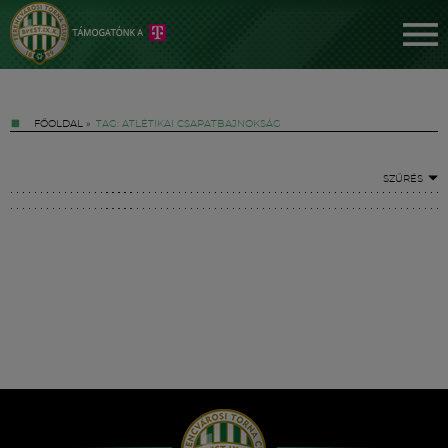
FŐOLDAL
»
TAG: ATLÉTIKAI CSAPATBAJNOKSÁG
SZŰRÉS
Jegyek
FM YouTube +
Hírek