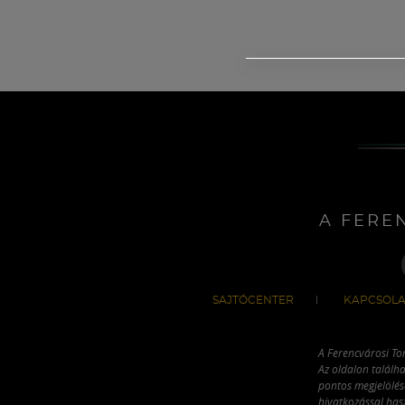
A FERE
SAJTÓCENTER
KAPCSOLA
A Ferencvárosi To
Az oldalon találha
pontos megjelölésé
hivatkozással has