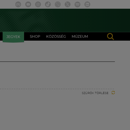
SHOP
KÖZÖSSÉG
MÚZEUM
JEGYEK
SZŰRŐK TÖRLÉSE