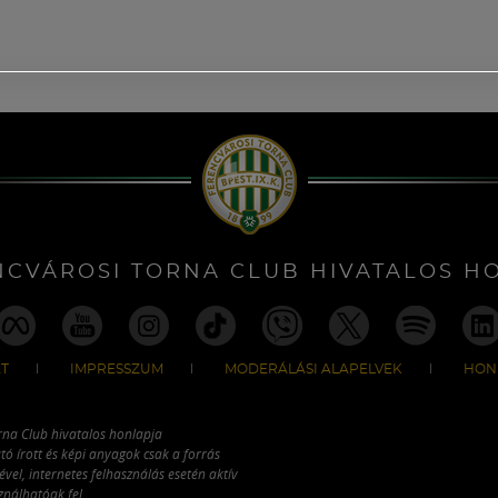
NCVÁROSI TORNA CLUB HIVATALOS H
T
IMPRESSZUM
MODERÁLÁSI ALAPELVEK
HON
rna Club hivatalos honlapja
tó írott és képi anyagok csak a forrás
vel, internetes felhasználás esetén aktív
ználhatóak fel.