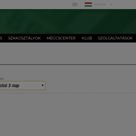
MAGYAR
S
SZAKOSZTÁLYOK
MECCSCENTER
KLUB
SZOLGÁLTATÁSOK
UM
olsó 3 nap