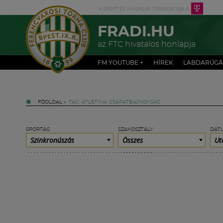
FRADI.HU
az FTC hivatalos honlapja
FM YOUTUBE +
HÍREK
LABDARÚGÁ
FŐOLDAL
»
TAG: ATLÉTIKAI CSAPATBAJNOKSÁG
SPORTÁG
SZAKOSZTÁLY
DÁT
Szinkronúszás
Összes
Ut