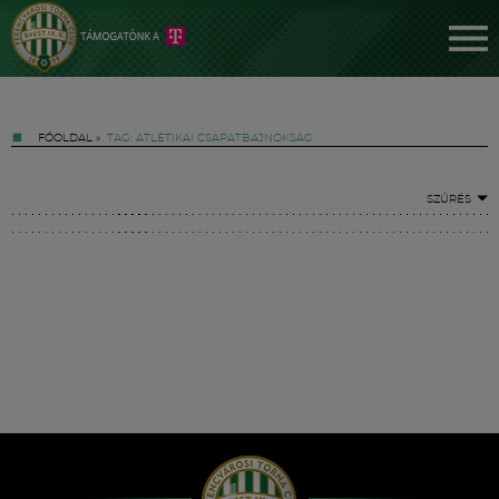
FŐOLDAL
»
TAG: ATLÉTIKAI CSAPATBAJNOKSÁG
SZŰRÉS
Jegyek
FM YouTube +
Hírek