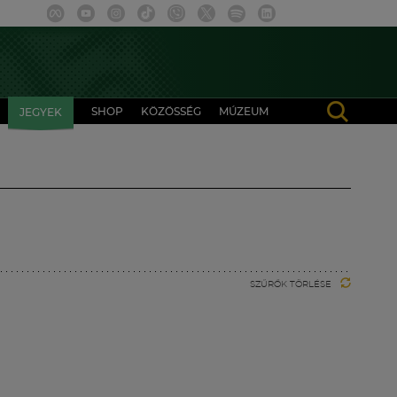
SHOP
KÖZÖSSÉG
MÚZEUM
JEGYEK
SZŰRŐK TÖRLÉSE