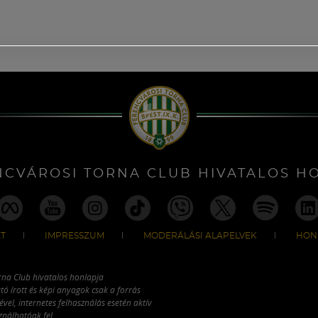
NCVÁROSI TORNA CLUB HIVATALOS H
T
IMPRESSZUM
MODERÁLÁSI ALAPELVEK
HON
rna Club hivatalos honlapja
tó írott és képi anyagok csak a forrás
vel, internetes felhasználás esetén aktív
ználhatóak fel.