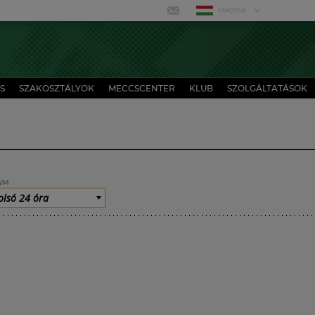
MAGYAR
S
SZAKOSZTÁLYOK
MECCSCENTER
KLUB
SZOLGÁLTATÁSOK
UM
olsó 24 óra