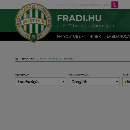
FRADI.HU
az FTC hivatalos honlapja
FM YOUTUBE +
HÍREK
LABDARÚGÁ
FŐOLDAL
»
TAG: AZ IDÉNY LEGJEI
SPORTÁG
SZAKOSZTÁLY
DÁT
Labdarúgás
Öregfiúk
Ut