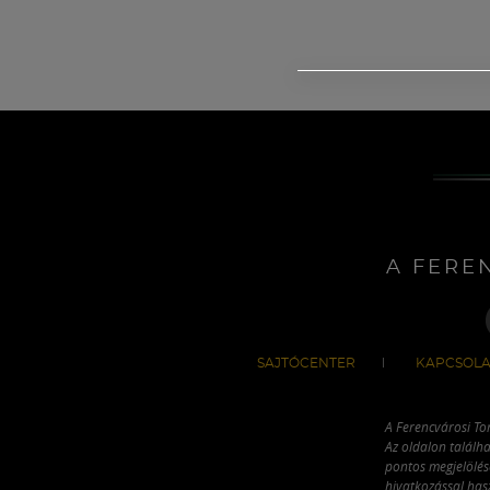
A FERE
SAJTÓCENTER
KAPCSOLA
A Ferencvárosi To
Az oldalon találha
pontos megjelölésé
hivatkozással has