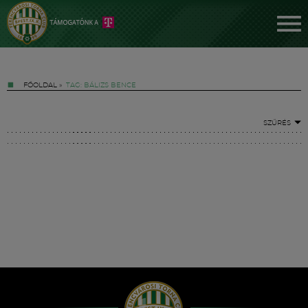
FŐOLDAL
»
TAG: BÁLIZS BENCE
SZŰRÉS
Jegyek
FM YouTube +
Hírek