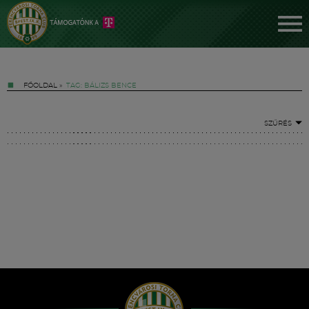
FŐOLDAL
»
TAG: BÁLIZS BENCE
SZŰRÉS
Jegyek
FM YouTube +
Hírek