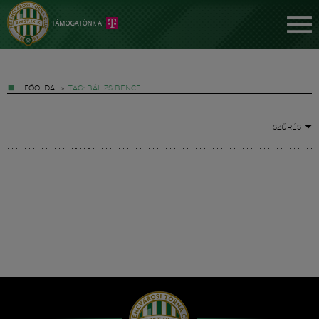
FŐOLDAL
»
TAG: BÁLIZS BENCE
SZŰRÉS
Jegyek
FM YouTube +
Hírek