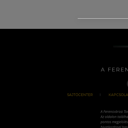
A FERE
SAJTÓCENTER
KAPCSOLA
A Ferencvárosi To
Az oldalon találha
pontos megjelölésé
hivatkozással has