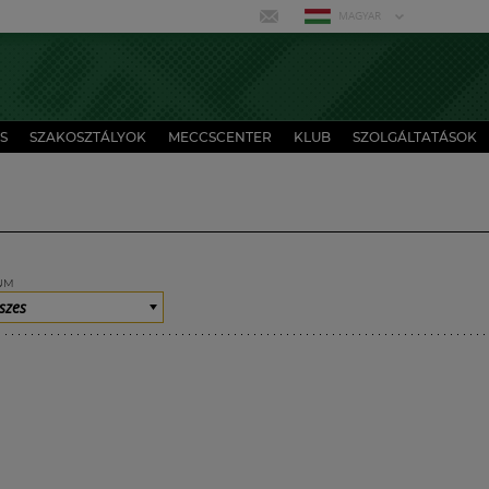
MAGYAR
S
SZAKOSZTÁLYOK
MECCSCENTER
KLUB
SZOLGÁLTATÁSOK
UM
szes