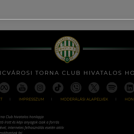
NCVÁROSI TORNA CLUB HIVATALOS H
T
IMPRESSZUM
MODERÁLÁSI ALAPELVEK
HON
rna Club hivatalos honlapja
tó írott és képi anyagok csak a forrás
vel, internetes felhasználás esetén aktív
ználhatóak fel.