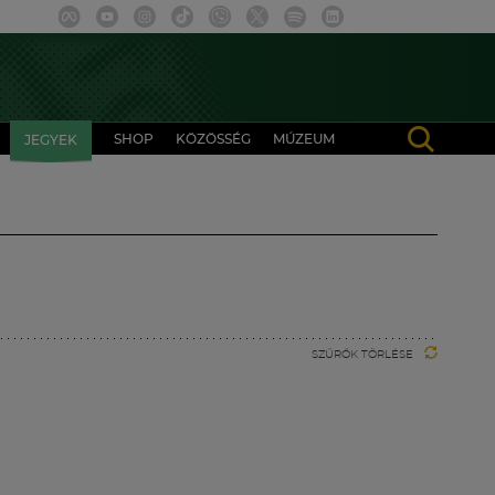
SHOP
KÖZÖSSÉG
MÚZEUM
JEGYEK
SZŰRŐK TÖRLÉSE