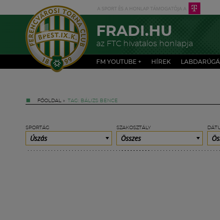
FRADI.HU
az FTC hivatalos honlapja
FM YOUTUBE +
HÍREK
LABDARÚGÁ
FŐOLDAL
»
TAG: BÁLIZS BENCE
SPORTÁG
SZAKOSZTÁLY
DÁT
Úszás
Összes
Ös