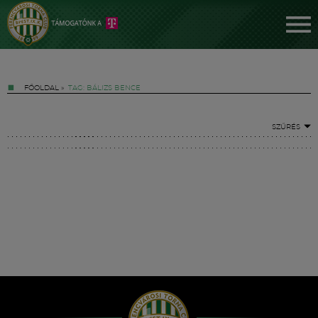
FŐOLDAL
»
TAG: BÁLIZS BENCE
SZŰRÉS
Jegyek
FM YouTube +
Hírek