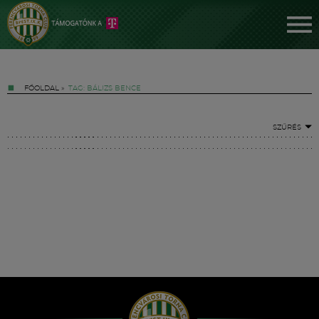
FŐOLDAL
»
TAG: BÁLIZS BENCE
SZŰRÉS
Jegyek
FM YouTube +
Hírek