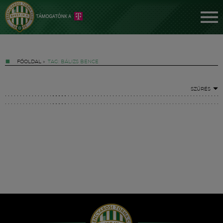
FŐOLDAL
»
TAG: BÁLIZS BENCE
SZŰRÉS
Jegyek
FM YouTube +
Hírek