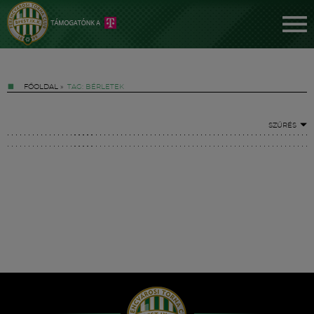
FŐOLDAL
»
TAG: BÉRLETEK
SZŰRÉS
Jegyek
FM YouTube +
Hírek