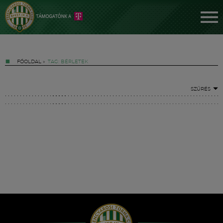
FŐOLDAL
»
TAG: BÉRLETEK
SZŰRÉS
Jegyek
FM YouTube +
Hírek