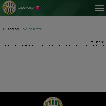
FŐOLDAL
»
TAG: BÉRLETEK
SZŰRÉS
Jegyek
FM YouTube +
Hírek