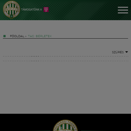
FŐOLDAL
»
TAG: BÉRLETEK
SZŰRÉS
Jegyek
FM YouTube +
Hírek