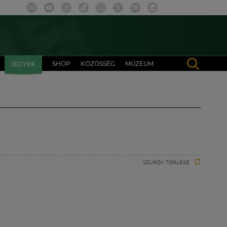
SHOP
KÖZÖSSÉG
MÚZEUM
JEGYEK
SZŰRŐK TÖRLÉSE