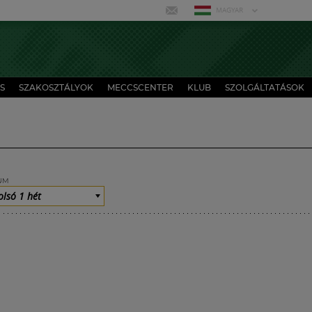
MAGYAR
S
SZAKOSZTÁLYOK
MECCSCENTER
KLUB
SZOLGÁLTATÁSOK
UM
olsó 1 hét