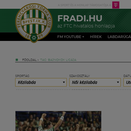
FRADI.HU
az FTC hivatalos honlapja
FM YOUTUBE +
HÍREK
LABDARÚGÁ
FŐOLDAL
»
TAG: BAJNOKOK LIGÁJA
SPORTÁG
SZAKOSZTÁLY
DÁT
Kézilabda
Női kézilabda
Ut