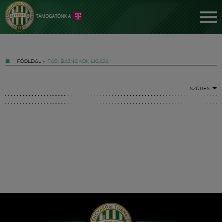
FŐOLDAL
»
TAG: BAJNOKOK LIGÁJA
SZŰRÉS
Jegyek
FM YouTube +
Hírek